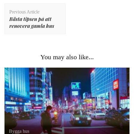
Post
Previous Article
Navigation
Bästa tipsen på att
renovera gamla hus
You may also like...
Bygga hus