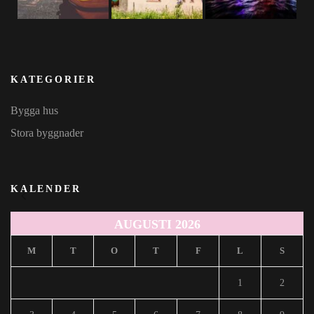
KATEGORIER
Bygga hus
Stora byggnader
KALENDER
AUGUSTI 2026
M
T
O
T
F
L
S
1
2