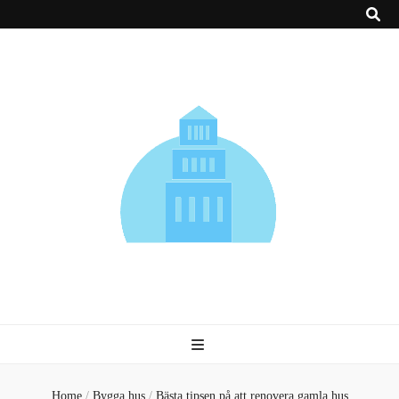
Alu-s.se
Tips om husbyggen, information om höga byggnader o…
Home
/
Bygga hus
/
Bästa tipsen på att renovera gamla hus